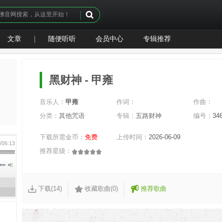
文章
|
随便听听
会员中心
专辑推荐
黑财神 - 甲雍
音乐人：
甲雍
作词：
作曲：
分类：
其他咒语
专辑：
五路财神
编号：
34
下载所需金币：
免费
上传时间：
2026-06-09
/
0
06:13
推荐星级：
下载(14)
收藏歌曲(0)
推荐歌曲