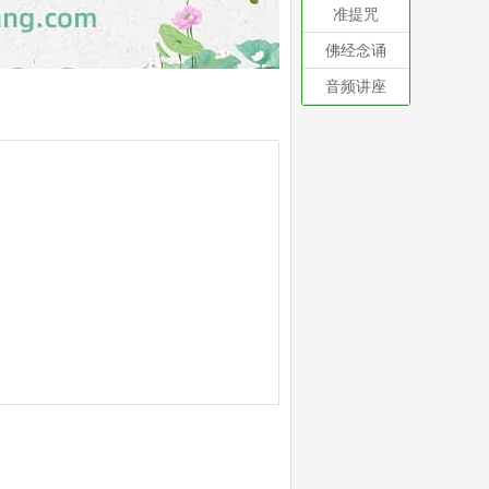
准提咒
佛经念诵
音频讲座