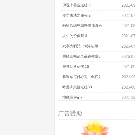
佛说十善业道经 9
2021-09
修学佛法之路程 2
2021-07
药师琉璃光如来灌顶真言 - 男女声合唱
2021-08
人生的价值观 4
2021-07
六字大明咒 - 海涛法师
2026-07
观经四帖疏九品往生章6
2026-07
观世音菩萨传 18
2021-09
释迦牟尼佛心咒 - 金石文
2021-0
叶曼讲六祖坛经89
2026-06
地藏经讲记7
2021-12
地藏经 - 女声念诵
2021-08
祺云法师 - 发愿文
2021-07
印能法师 - 雪域莲花
2021-1