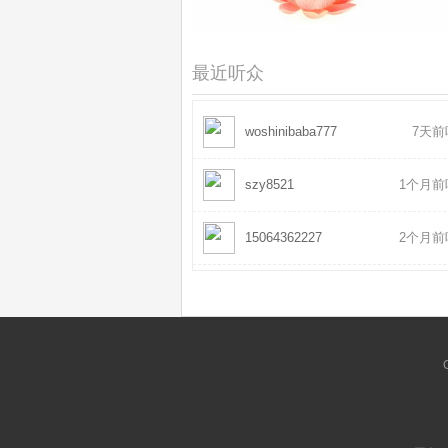
安乐集13
2022-01
叶曼讲六祖坛经92
2026-06
最近听众
woshinibaba777
7天前
szy8521
1个月前
15064362227
2个月前