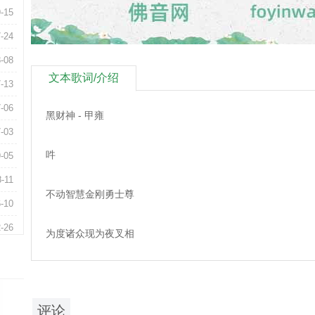
-15
-24
-08
文本歌词/介绍
-13
-06
黑财神 - 甲雍
-03
吽
-05
8-11
不动智慧金刚勇士尊
-10
-26
为度诸众现为夜叉相
-17
置于天色不灭法身中
-28
1-07
评论
圆满报身额血吐宝鼠