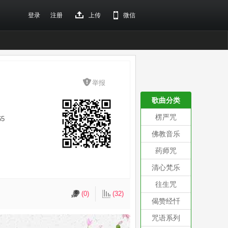
登录
注册
上传
微信
举报
歌曲分类
楞严咒
65
佛教音乐
药师咒
清心梵乐
往生咒
(0)
(32)
偈赞经忏
咒语系列