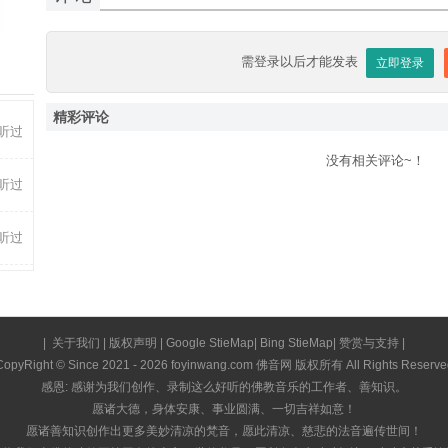
-19
-10
化身慈悲遣除贫苦难
需登录以后才能发表
立即登录
为了利他二足伸缩身
精彩评论
听过
没有相关评论~！
美姿童子显现忿怒相
听过
修者意愿圆满任运成
听过
怙主藏巴拉尊赞顶礼
对我赐予受用财悉地
|
关于我们
|
版权声明
|
Google StieMap
|
Bing StieMap
|
赞赏与支持
|
CopyRight © Since 2021 - 2026 foyinwang.com 佛音网 版权所有 All Rights Reserve
感恩: 感谢为我们创作、录制这么好听的佛教音乐的工作者、善知识。
愿此普降无量诸妙雨
愿诸大德，身体安康、事业圆满、一切吉祥如意！
愿诸善知识创作出更多美妙清凉的梵音，愿此清凉、慈悲的法音遍传世间！
嗡 恩扎呢么康巴热玛热索哈