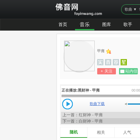
歌曲 ▼
首页
音乐
图库
歌手
甲雍
+ 关注
站内信
正在播放:
黑财神 - 甲雍
00:0
歌曲下载
上一首：
红财神 - 甲雍
下一首：
白财神 - 甲雍
随机
相关
人气