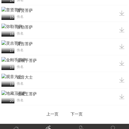
佚名
14
普贤菩萨

佚名
15
弥勒菩萨

佚名
16
灵吉菩萨

佚名
17
金刚手菩萨

佚名
18
观音大士

佚名
19
地藏王菩萨

佚名
20
上一页
下一页