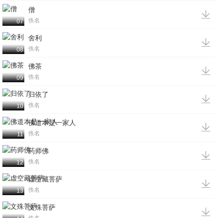
僧

佚名
07
舍利

佚名
08
佛茶

佚名
09
归依了

佚名
10
佛道本是一家人

佚名
11
药师佛

佚名
12
虚空藏菩萨

佚名
13
文殊菩萨
