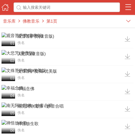



音乐库
佛教音乐
第1页



观音菩萨赞(童音版)

佚名
01
大悲咒(童音版)

佚名
02
文殊菩萨赞偈-优美版

佚名
03
幸福念佛

佚名
04
南无阿弥陀佛 - 妙音合唱

佚名
05
禅悟放生歌

佚名
06