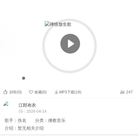

禅悟放生歌


00:00
00:00



好听(
0
)

收藏(
0
)
MP3下载(19)
247
江郎布衣

：2026-04-14
歌手：
佚名
分类：
佛教音乐
介绍：暂无相关介绍