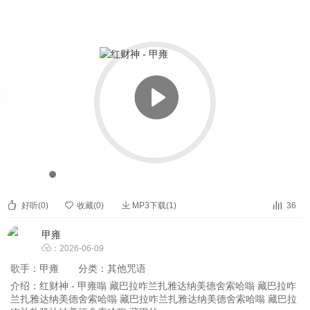

红财神 - 甲雍


00:00
-06:16



好听(
0
)

收藏(
0
)
MP3下载(1)
36
甲雍

：2026-06-09
歌手：
甲雍
分类：
其他咒语
介绍：红财神 - 甲雍嗡 藏巴拉咋兰扎雅达纳美德舍索哈嗡 藏巴拉咋
兰扎雅达纳美德舍索哈嗡 藏巴拉咋兰扎雅达纳美德舍索哈嗡 藏巴拉