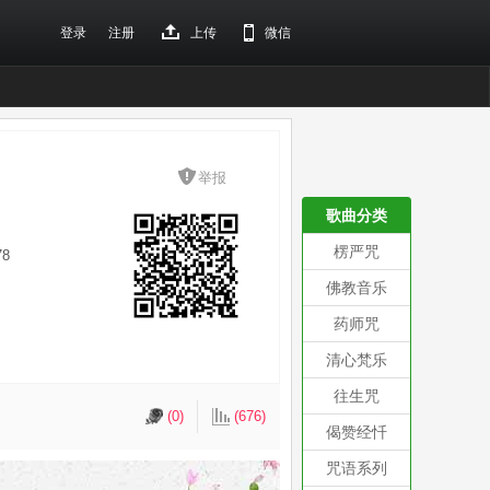
登录
注册
上传
微信
举报
歌曲分类
楞严咒
78
佛教音乐
药师咒
清心梵乐
往生咒
(0)
(676)
偈赞经忏
咒语系列