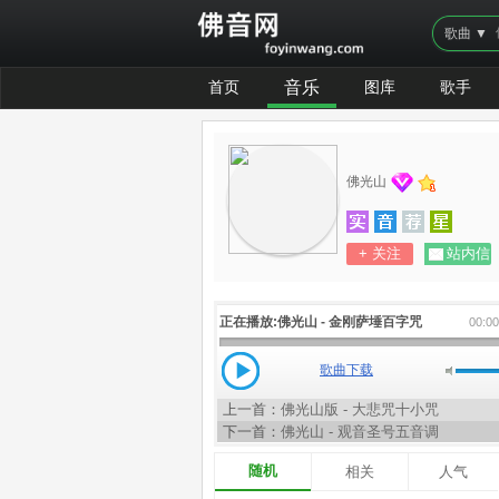
歌曲 ▼
首页
音乐
图库
歌手
佛光山
+ 关注
站内信
正在播放:
佛光山 - 金刚萨埵百字咒
00:0
歌曲下载
上一首：
佛光山版 - 大悲咒十小咒
下一首：
佛光山 - 观音圣号五音调
随机
相关
人气