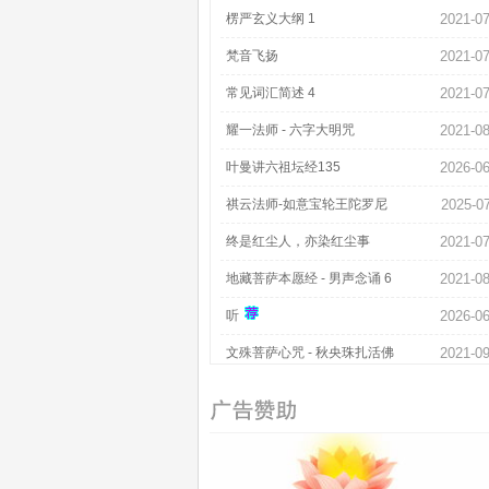
楞严玄义大纲 1
2021-07
梵音飞扬
2021-07
常见词汇简述 4
2021-07
耀一法师 - 六字大明咒
2021-08
叶曼讲六祖坛经135
2026-06
祺云法师-如意宝轮王陀罗尼
2025-0
终是红尘人，亦染红尘事
2021-07
地藏菩萨本愿经 - 男声念诵 6
2021-08
听
2026-06
文殊菩萨心咒 - 秋央珠扎活佛
2021-09
印良法师 - 极乐
2021-07
佛度有缘人 - 第73集
2026-06
弥勒佛传 5
2021-09