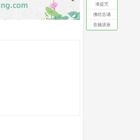
准提咒
佛经念诵
音频讲座