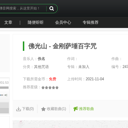
文章
|
随便听听
会员中心
专辑推荐
佛光山 - 金刚萨埵百字咒
音乐人：
佚名
作词：
作曲：
分类：
其他咒语
专辑：
未加入
编号：
24
下载所需金币：
免费
上传时间：
2021-11-04
/
0
01:53
推荐星级：
下载(0)
收藏歌曲(1)
推荐歌曲