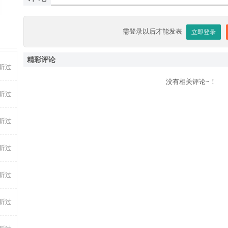
-31
-29
需登录以后才能发表
立即登录
精彩评论
听过
没有相关评论~！
听过
前听过
听过
听过
听过