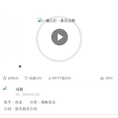

一盏心灯 - 善乐法师


00:00
00:00



好听(
4
)

收藏(
10
)
MP3下载(59)
2054
绿茵

：2024-03-22
歌手：
佚名
分类：
佛教音乐
介绍：暂无相关介绍