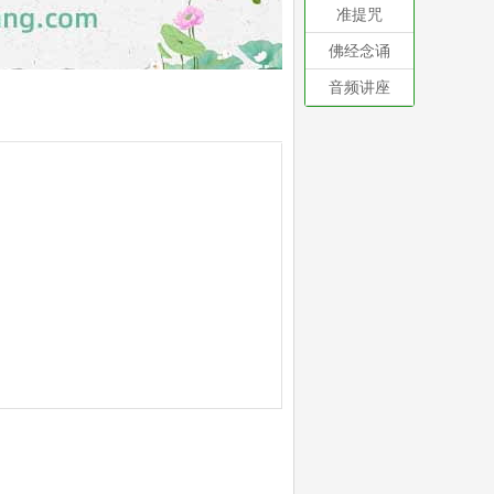
准提咒
佛经念诵
音频讲座