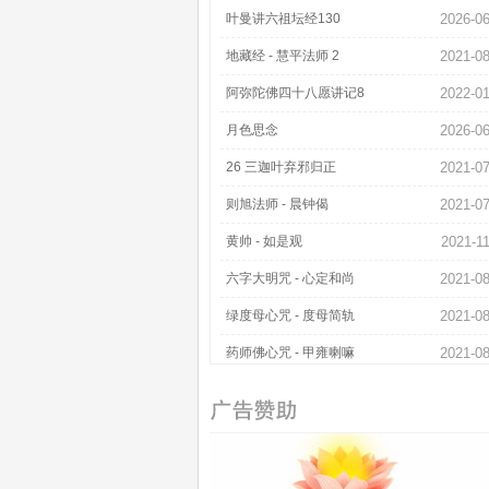
叶曼讲六祖坛经130
2026-06
地藏经 - 慧平法师 2
2021-08
阿弥陀佛四十八愿讲记8
2022-01
月色思念
2026-06
26 三迦叶弃邪归正
2021-07
则旭法师 - 晨钟偈
2021-07
黄帅 - 如是观
2021-1
六字大明咒 - 心定和尚
2021-08
绿度母心咒 - 度母简轨
2021-08
药师佛心咒 - 甲雍喇嘛
2021-08
大势至菩萨念佛圆通章正觉寺释仁达法师率众念诵
2021-10
六字大明咒 - 贝玛千贝仁波切
2021-08
琼英卓玛 - 晋美彭措法王祈祷文
2021-10