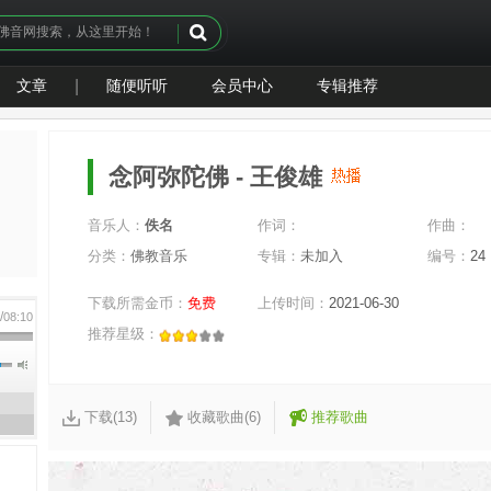
文章
|
随便听听
会员中心
专辑推荐
念阿弥陀佛 - 王俊雄
音乐人：
佚名
作词：
作曲：
分类：
佛教音乐
专辑：
未加入
编号：
24
下载所需金币：
免费
上传时间：
2021-06-30
/
0
08:10
推荐星级：
下载(13)
收藏歌曲(6)
推荐歌曲