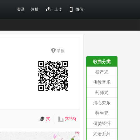
登录
注册
上传
微信
举报
歌曲分类
楞严咒
佛教音乐
药师咒
清心梵乐
往生咒
(9)
(3256)
偈赞经忏
咒语系列