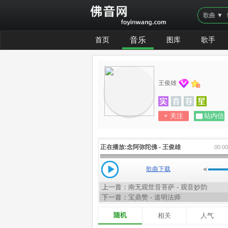
歌曲 ▼
首页
音乐
图库
歌手
王俊雄
+ 关注
站内信
正在播放:
念阿弥陀佛 - 王俊雄
00:0
歌曲下载
上一首：
南无观世音菩萨 - 观音妙韵
下一首：
宝鼎赞 - 道明法师
随机
相关
人气