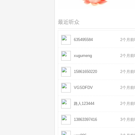
道明法师 - 三皈依
2021-08
观音灵感真言 - 般禅梵唱妙音组
2021-07
最近听众
635495584
2个月前
xugumeng
2个月前
15861650220
2个月前
VGSDFDV
2个月前
路人123444
2个月前
13863397416
3个月前