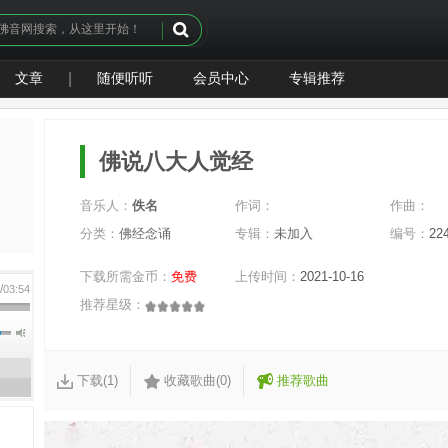
文章
|
随便听听
会员中心
专辑推荐
佛说八大人觉经
音乐人：
佚名
作词：
作曲：
分类：
佛经念诵
专辑：
未加入
编号：
22
下载所需金币：
免费
上传时间：
2021-10-16
/
0
03:54
推荐星级：
下载(1)
收藏歌曲(0)
推荐歌曲