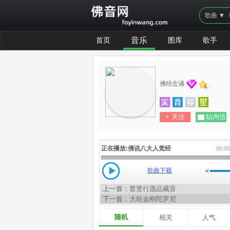
歌曲 ▼
首页
音乐
图库
歌手
佛经念诵
+ 关注
站内信
正在播放:
佛说八大人觉经
00:0
歌曲下载
上一首：
普贤行愿品藏音
下一首：
大轮金刚陀罗尼
随机
相关
人气