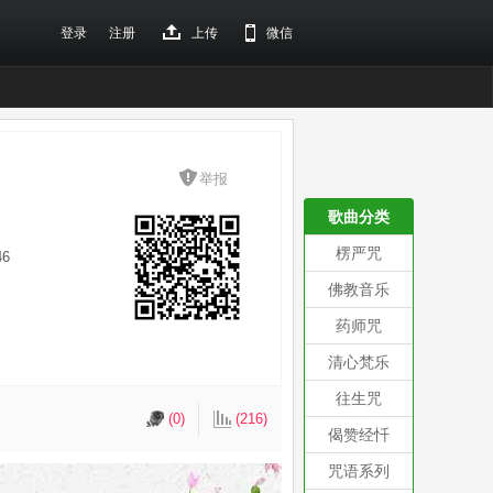
登录
注册
上传
微信
举报
歌曲分类
楞严咒
46
佛教音乐
药师咒
清心梵乐
往生咒
(0)
(216)
偈赞经忏
咒语系列