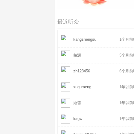
佛光山版 - 弥陀圣号千华调
2021-1
慧普法师 - 跪羊图
2021-07
最近听众
kangshengsu
1个月前
柏源
5个月前
zh123456
6个月前
xugumeng
1年以前
沁雪
1年以前
lqrgw
1年以前