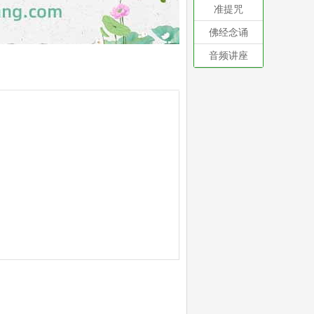
准提咒
佛经念诵
音频讲座