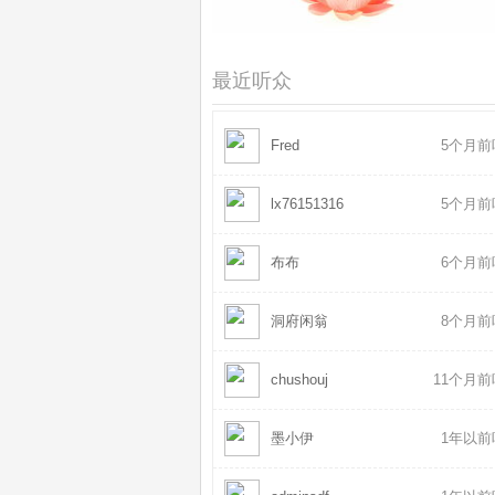
地藏菩萨传 - 7
2021-08
六字大明咒 - 黄慧音
2026-07
最近听众
Fred
5个月前
lx76151316
5个月前
布布
6个月前
洞府闲翁
8个月前
chushouj
11个月
墨小伊
1年以前