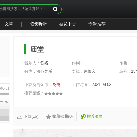
文章
|
随便听听
会员中心
专辑推荐
庙堂
音乐人：
佚名
作词：
作曲：
分类：
清心梵乐
专辑：
未加入
编号：
18
下载所需金币：
免费
上传时间：
2021-09-02
/
0
05:51
推荐星级：
下载(16)
收藏歌曲(0)
推荐歌曲