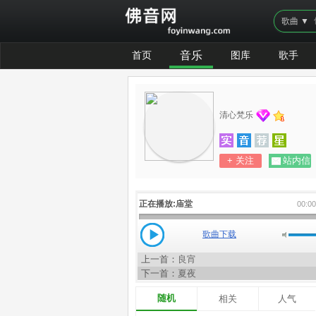
歌曲 ▼
首页
音乐
图库
歌手
清心梵乐
+ 关注
站内信
正在播放:
庙堂
00:0
歌曲下载
上一首：
良宵
下一首：
夏夜
随机
相关
人气