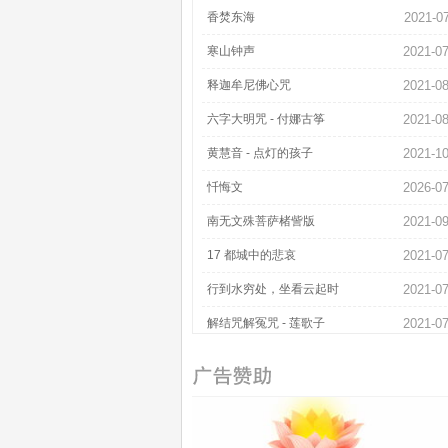
香焚东海
2021-0
寒山钟声
2021-07
释迦牟尼佛心咒
2021-08
六字大明咒 - 付娜古筝
2021-08
黄慧音 - 点灯的孩子
2021-10
忏悔文
2026-07
南无文殊菩萨楮訾版
2021-09
17 都城中的悲哀
2021-07
行到水穷处，坐看云起时
2021-07
解结咒解冤咒 - 莲歌子
2021-07
宗铄法师 - 圣水吟
2021-07
般若波罗蜜多心经_黄慧音
2025-05
三千个祝愿
2021-10