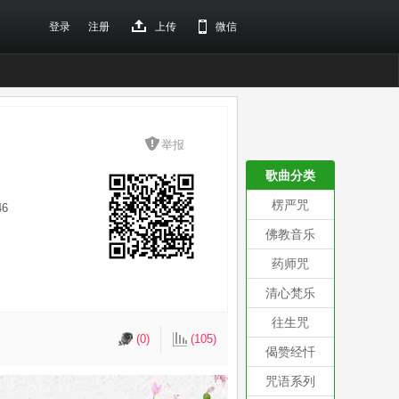
登录
注册
上传
微信
举报
歌曲分类
楞严咒
46
佛教音乐
药师咒
清心梵乐
往生咒
(0)
(105)
偈赞经忏
咒语系列