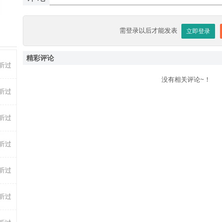
-29
-06
需登录以后才能发表
立即登录
精彩评论
听过
没有相关评论~！
听过
听过
听过
前听过
听过