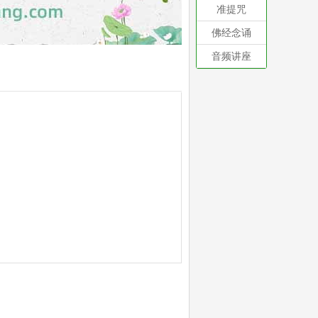
准提咒
佛经念诵
音频讲座