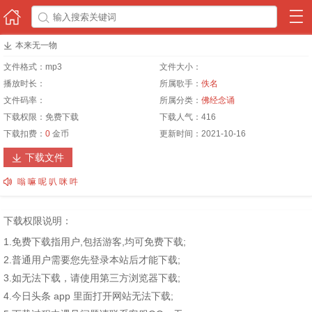




本来无一物
文件格式：
mp3
文件大小：
播放时长：
所属歌手：
佚名
文件码率：
所属分类：
佛经念诵
下载权限：
免费下载
下载人气：
416
下载扣费：
0
金币
更新时间：
2021-10-16
下载文件


嗡 嘛 呢 叭 咪 吽
下载权限说明：
1.免费下载指用户,包括游客,均可免费下载;
2.普通用户需要您先登录本站后才能下载;
3.如无法下载，请使用第三方浏览器下载;
4.今日头条 app 里面打开网站无法下载;