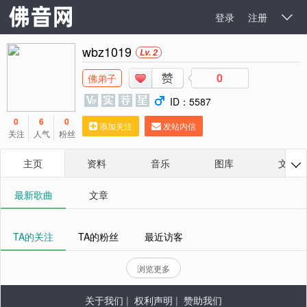
登录
注册

wbz1019
Lv. 2
0
佛弟子
ID：5587
0
6
0
添加关注
发站内信
关注
人气
粉丝
主页
资料
音乐
图库
文章

最新歌曲
文章
TA的关注
TA的粉丝
最近访客
浏览更多
关于我们
|
权利声明
|
赞助我们