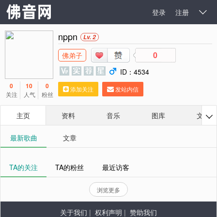
登录
注册

nppn
Lv. 2
0
佛弟子
ID：4534
0
10
0
添加关注
发站内信
关注
人气
粉丝
主页
资料
音乐
图库
文章

最新歌曲
文章
TA的关注
TA的粉丝
最近访客
浏览更多
关于我们
|
权利声明
|
赞助我们